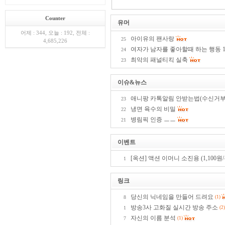
Counter
유머
어제 : 344, 오늘 : 192, 전체 :
아이유의 팬사랑
25
4,685,226
여자가 남자를 좋아할때 하는 행동 
24
최악의 패널티킥 실축
23
이슈&뉴스
애니팡 카톡알림 안받는법(수신거부
23
냉면 육수의 비밀
22
병림픽 인증 ㅡㅡ
21
이벤트
[옥션] 액션 이머니 소진용 (1,100
1
링크
당신의 닉네임을 만들어 드려요
8
(1)
방송3사 고화질 실시간 방송 주소
1
(2
자신의 이름 분석
7
(1)